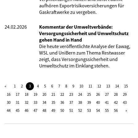
aufhören Exportrisikoversicherungen für
Gaskraftwerke zu vergeben.
24.02.2026
Kommentar der Umweltverbände:
Versorgungssicherheit und Umweltschutz
gehen Hand in Hand
Die heute veröffentlichte Analyse der Eawag,
WSL und UniBern
zum Thema Restwasser
zeigt, dass Versorgungssicherheit und
Umweltschutz im Einklang stehen.
1
2
3
4
5
6
7
8
9
10
11
12
13
14
15
16
17
18
19
20
21
22
23
24
25
26
27
28
29
30
31
32
33
34
35
36
37
38
39
40
41
42
43
44
45
46
47
48
49
50
51
52
53
54
55
56