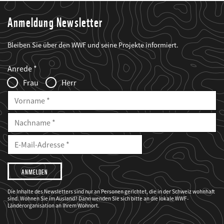
Anmeldung Newsletter
Bleiben Sie über den WWF und seine Projekte informiert.
Web2Case
Fieldset
anrede_name
Anrede
Infofelder
Frau
Herr
Vorname
Nachname
E-
Mailadresse
E-
Mail
Adresse
Ich
möchte,
dass
der
WWF
Die Inhalte des Newsletters sind nur an Personen gerichtet, die in der Schweiz wohnhaft
mich
sind. Wohnen Sie im Ausland? Dann wenden Sie sich bitte an die lokale WWF-
über
seine
Länderorganisation an Ihrem Wohnort.
Projekte
informiert.