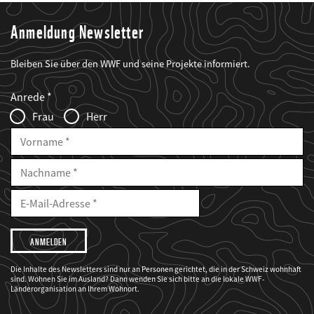
Anmeldung Newsletter
Bleiben Sie über den WWF und seine Projekte informiert.
Web2Case
Fieldset
anrede_name
Anrede
Infofelder
Frau
Herr
Vorname
Nachname
E-
Mailadresse
E-
Mail
Adresse
Ich
möchte,
dass
der
WWF
Die Inhalte des Newsletters sind nur an Personen gerichtet, die in der Schweiz wohnhaft
mich
sind. Wohnen Sie im Ausland? Dann wenden Sie sich bitte an die lokale WWF-
über
seine
Länderorganisation an Ihrem Wohnort.
Projekte
informiert.