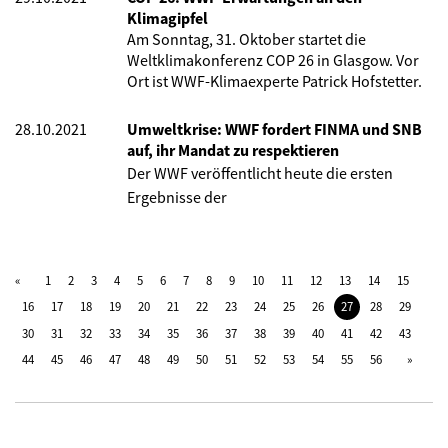
Klimagipfel
Am Sonntag, 31. Oktober startet die
Weltklimakonferenz COP 26 in Glasgow. Vor
Ort ist WWF-Klimaexperte Patrick Hofstetter.
28.10.2021
Umweltkrise: WWF fordert FINMA und SNB
auf, ihr Mandat zu respektieren
Der WWF veröffentlicht heute die ersten
Ergebnisse der
1
2
3
4
5
6
7
8
9
10
11
12
13
14
15
16
17
18
19
20
21
22
23
24
25
26
27
28
29
30
31
32
33
34
35
36
37
38
39
40
41
42
43
44
45
46
47
48
49
50
51
52
53
54
55
56