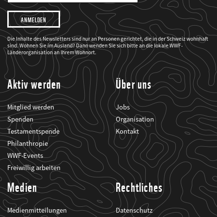
Adresse
Ich
möchte,
dass
der
WWF
Die Inhalte des Newsletters sind nur an Personen gerichtet, die in der Schweiz wohnhaft
mich
sind. Wohnen Sie im Ausland? Dann wenden Sie sich bitte an die lokale WWF-
über
seine
Länderorganisation an Ihrem Wohnort.
Projekte
informiert.
Aktiv werden
Über uns
Mitglied werden
Jobs
Spenden
Organisation
Testamentspende
Kontakt
Philanthropie
WWF-Events
Freiwillig arbeiten
Medien
Rechtliches
Medienmitteilungen
Datenschutz