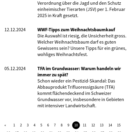
Verordnung über die Jagd und den Schutz
einheimischer Tierarten (JSV) per 1. Februar
2025 in Kraft gesetzt.
12.12.2024
WWF-Tipps zum Weihnachtsbaumkauf
Die Auswahl ist riesig, die Unsicherheit gross.
Welcher Weihnachtsbaum darf es guten
Gewissens sein? Unsere Tipps für ein grünes,
wohliges Weihnachtsfest.
05.12.2024
TFA im Grundwasser: Warum handeln wir
immer zu spät?
Schon wieder ein Pestizid-Skandal: Das
Abbauprodukt Trifluoressigsäure (TFA)
kommt flächendeckend im Schweizer
Grundwasser vor, insbesondere in Gebieten
mit intensiver Landwirtschaft.
1
2
3
4
5
6
7
8
9
10
11
12
13
14
15