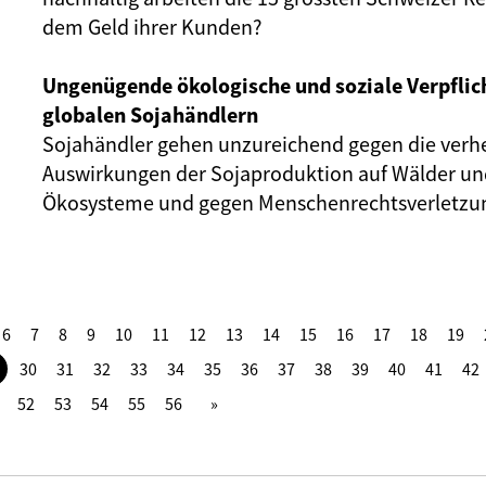
dem Geld ihrer Kunden?
Ungenügende ökologische und soziale Verpflic
globalen Sojahändlern
Sojahändler gehen unzureichend gegen die ver
Auswirkungen der Sojaproduktion auf Wälder un
Ökosysteme und gegen Menschenrechtsverletzun
6
7
8
9
10
11
12
13
14
15
16
17
18
19
30
31
32
33
34
35
36
37
38
39
40
41
42
52
53
54
55
56