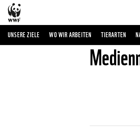
Direkt
zum
Inhalt
UNSERE ZIELE
WO WIR ARBEITEN
TIERARTEN
N
Medienm