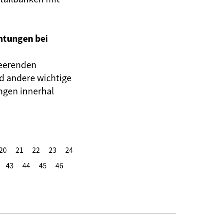
htungen bei
heerenden
d andere wichtige
gen innerhal
20
21
22
23
24
43
44
45
46