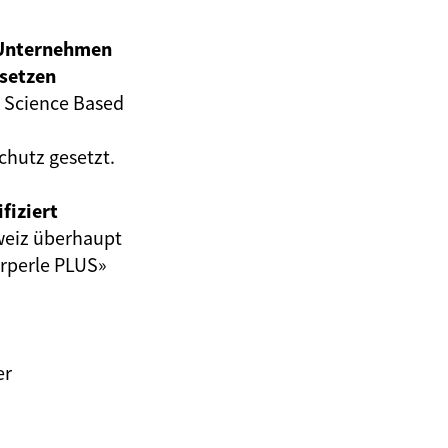
 Unternehmen
 setzen
 Science Based
chutz gesetzt.
fiziert
hweiz überhaupt
erperle PLUS»
er