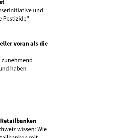
st
serinitiative und
e Pestizide”
ller voran als die
die zunehmend
 und haben
 Retailbanken
hweiz wissen: Wie
etailbanken mit