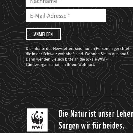
Nachname
E-
Mailadresse
E-
Mail
Adresse
Ich
möchte,
dass
der
WWF
Die Inhalte des Newsletters sind nur an Personen gerichtet,
mich
die in der Schweiz wohnhaft sind. Wohnen Sie im Ausland?
über
Dann wenden Sie sich bitte an die lokale WWF-
seine
Projekte
Länderorganisation an Ihrem Wohnort.
informiert.
Die Natur ist unser Lebe
Sorgen wir für beides.