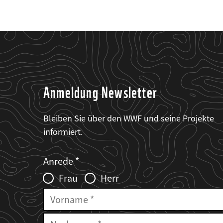
Anmeldung Newsletter
Bleiben Sie über den WWF und seine Projekte
informiert.
Web2Case
Fieldset
anrede_name
Anrede
Infofelder
Frau
Herr
Vorname