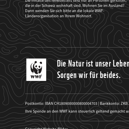
Die Inhalte des Newsletters sind nur an Personen gerichtet,
mich
die in der Schweiz wohnhaft sind. Wohnen Sie im Ausland?
über
Dann wenden Sie sich bitte an die lokale WWF-
seine
Projekte
Länderorganisation an Ihrem Wohnort.
informiert.
Die Natur ist unser Lebe
Sorgen wir für beides.
Postkonto: IBAN CH1809000000800004703 | Bankkonto: ZKB
Ihre Spende an den WWF kann steuerlich geltend gemacht w