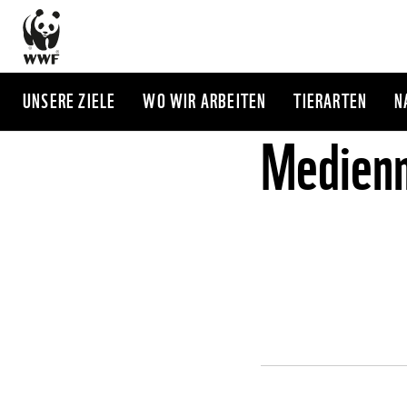
Direkt
zum
Inhalt
UNSERE ZIELE
WO WIR ARBEITEN
TIERARTEN
N
Medienm