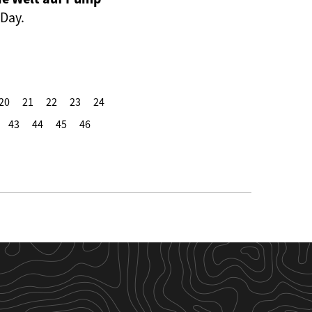
 Day.
20
21
22
23
24
43
44
45
46