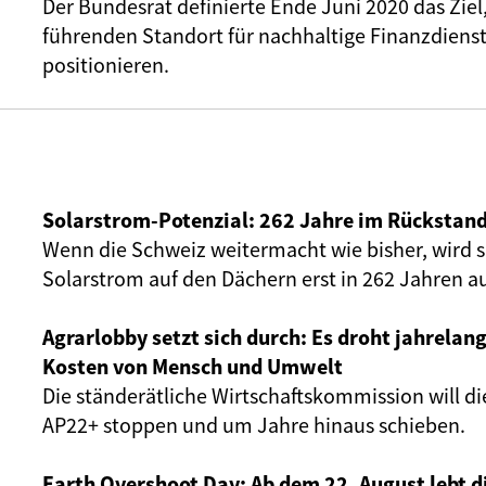
Der Bundesrat definierte Ende Juni 2020 das Ziel,
führenden Standort für nachhaltige Finanzdienst
positionieren.
Solarstrom-Potenzial: 262 Jahre im Rückstan
Wenn die Schweiz weitermacht wie bisher, wird si
Solarstrom auf den Dächern erst in 262 Jahren 
Agrarlobby setzt sich durch: Es droht jahrelang
Kosten von Mensch und Umwelt
Die ständerätliche Wirtschaftskommission will di
AP22+ stoppen und um Jahre hinaus schieben.
Earth Overshoot Day: Ab dem 22. August lebt d