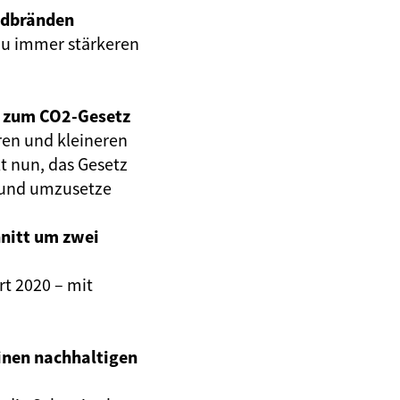
ldbränden
zu immer stärkeren
A zum CO2-Gesetz
ren und kleineren
ilt nun, das Gesetz
n und umzusetze
nitt um zwei
rt 2020 – mit
inen nachhaltigen