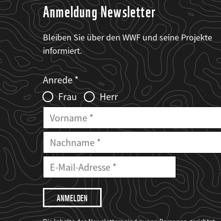
Anmeldung Newsletter
Bleiben Sie über den WWF und seine Projekte
informiert.
Web2Case
Fieldset
anrede_name
Anrede
Infofelder
Frau
Herr
Vorname
Nachname
E-
Mailadresse
E-
Mail
Adresse
Ich
möchte,
dass
der
WWF