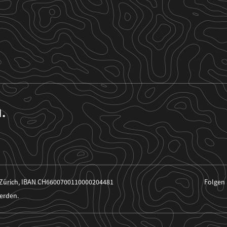
n.
 Zürich, IBAN CH6600700110000204481
Folgen 
erden.