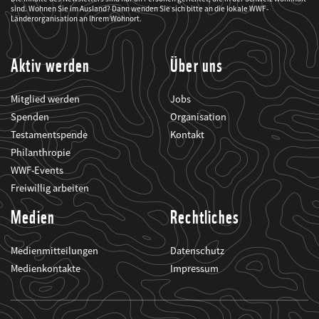
mich
sind. Wohnen Sie im Ausland? Dann wenden Sie sich bitte an die lokale WWF-
über
seine
Länderorganisation an Ihrem Wohnort.
Projekte
informiert.
Aktiv werden
Über uns
Mitglied werden
Jobs
Spenden
Organisation
Testamentspende
Kontakt
Philanthropie
WWF-Events
Freiwillig arbeiten
Medien
Rechtliches
Medienmitteilungen
Datenschutz
Medienkontakte
Impressum