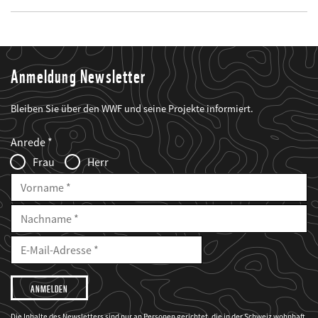
Anmeldung Newsletter
Bleiben Sie über den WWF und seine Projekte informiert.
Web2Case
Fieldset
anrede_name
Anrede
Infofelder
Frau
Herr
Vorname
Nachname
E-
Mailadresse
E-
Mail
Adresse
Ich
möchte,
dass
der
WWF
Die Inhalte des Newsletters sind nur an Personen gerichtet, die in der Schweiz wohnhaft