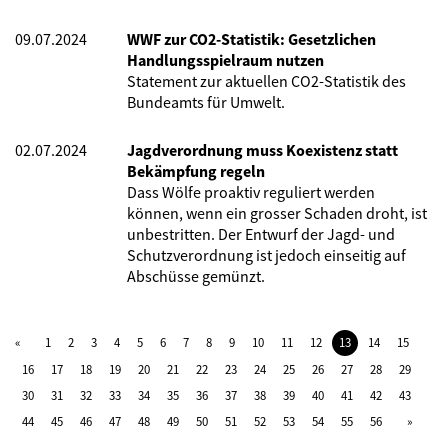
09.07.2024
WWF zur CO2-Statistik: Gesetzlichen
Handlungsspielraum nutzen
Statement zur aktuellen CO2-Statistik des
Bundeamts für Umwelt.
02.07.2024
Jagdverordnung muss Koexistenz statt
Bekämpfung regeln
Dass Wölfe proaktiv reguliert werden
können, wenn ein grosser Schaden droht, ist
unbestritten. Der Entwurf der Jagd- und
Schutzverordnung ist jedoch einseitig auf
Abschüsse gemünzt.
1
2
3
4
5
6
7
8
9
10
11
12
13
14
15
16
17
18
19
20
21
22
23
24
25
26
27
28
29
30
31
32
33
34
35
36
37
38
39
40
41
42
43
44
45
46
47
48
49
50
51
52
53
54
55
56