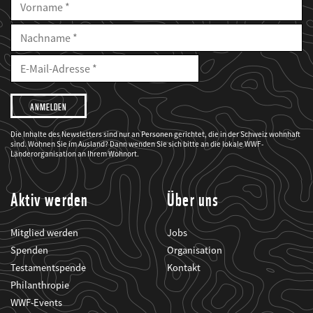
Vorname
Nachname
E-
Mailadresse
E-
Mail
Adresse
Ich
möchte,
dass
der
WWF
Die Inhalte des Newsletters sind nur an Personen gerichtet, die in der Schweiz wohnhaft
mich
sind. Wohnen Sie im Ausland? Dann wenden Sie sich bitte an die lokale WWF-
über
seine
Länderorganisation an Ihrem Wohnort.
Projekte
informiert.
Aktiv werden
Über uns
Mitglied werden
Jobs
Spenden
Organisation
Testamentspende
Kontakt
Philanthropie
WWF-Events