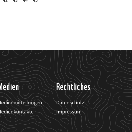
42
43
44
45
Medien
Rechtliches
edienmitteilungen
Datenschutz
edienkontakte
Impressum