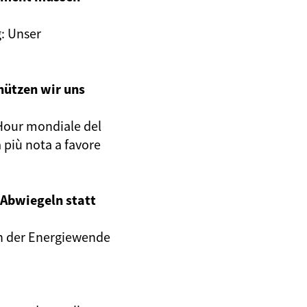
g: Unser
hützen wir uns
h Hour mondiale del
 più nota a favore
Abwiegeln statt
an der Energiewende