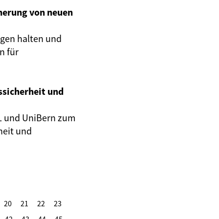
cherung von neuen
ngen halten und
n für
sicherheit und
SL und UniBern
zum
heit und
20
21
22
23