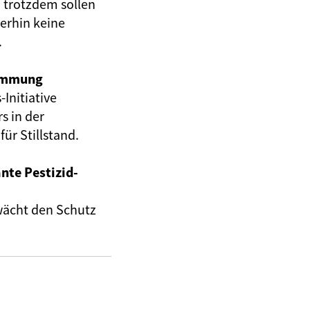
– trotzdem sollen
terhin keine
.
immung
Initiative
s in der
für Stillstand.
nte Pestizid-
hwächt den Schutz