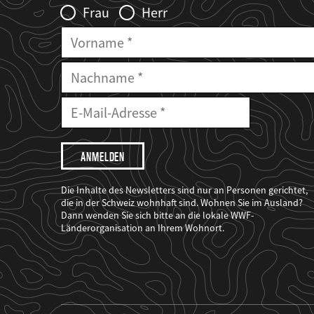
Frau
Herr
Vorname
Nachname
E-
Mailadresse
E-
Mail
Adresse
Ich
möchte,
dass
der
WWF
Die Inhalte des Newsletters sind nur an Personen gerichtet,
mich
die in der Schweiz wohnhaft sind. Wohnen Sie im Ausland?
über
Dann wenden Sie sich bitte an die lokale WWF-
seine
Projekte
Länderorganisation an Ihrem Wohnort.
informiert.