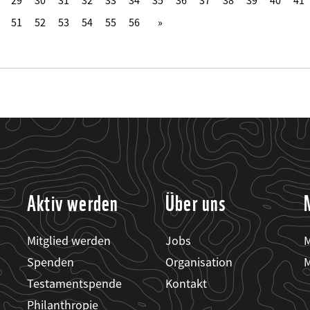
29
30
31
32
33
34
35
36
37
38
39
40
41
51
52
53
54
55
56
Aktiv werden
Über uns
Mitglied werden
Jobs
M
Spenden
Organisation
M
Testamentspende
Kontakt
Philanthropie