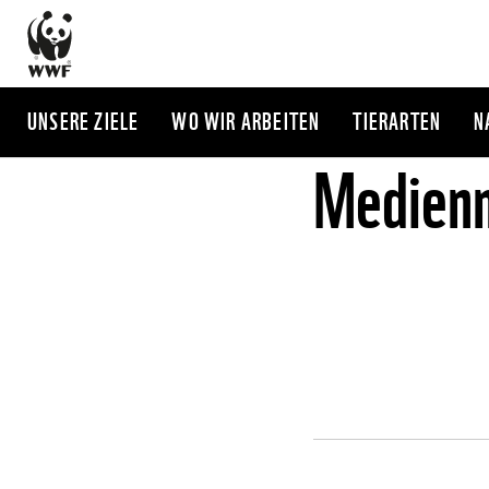
Direkt
zum
Inhalt
UNSERE ZIELE
WO WIR ARBEITEN
TIERARTEN
N
Medienm