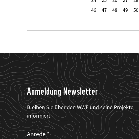
24
25
26
27
28
46
47
48
49
50
Anmeldung Newsletter
Bleiben Sie über den WWF und seine Projekte
informiert.
Web2Case
Fieldset
anrede_name
Anrede
Infofelder