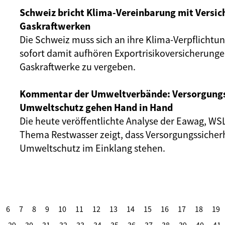
Schweiz bricht Klima-Vereinbarung mit Versi
Gaskraftwerken
Die Schweiz muss sich an ihre Klima-Verpflichtu
sofort damit aufhören Exportrisikoversicherunge
Gaskraftwerke zu vergeben.
Kommentar der Umweltverbände: Versorgungs
Umweltschutz gehen Hand in Hand
Die heute veröffentlichte Analyse der Eawag, W
Thema Restwasser zeigt, dass Versorgungssicher
Umweltschutz im Einklang stehen.
6
7
8
9
10
11
12
13
14
15
16
17
18
19