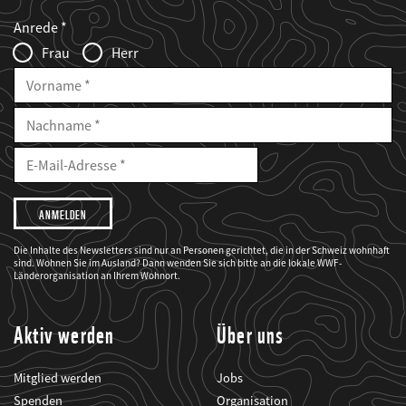
Web2Case
Fieldset
anrede_name
Anrede
Infofelder
Frau
Herr
Vorname
Nachname
E-
Mailadresse
E-
Mail
Adresse
Ich
möchte,
dass
der
WWF
Die Inhalte des Newsletters sind nur an Personen gerichtet, die in der Schweiz wohnhaft
mich
sind. Wohnen Sie im Ausland? Dann wenden Sie sich bitte an die lokale WWF-
über
seine
Länderorganisation an Ihrem Wohnort.
Projekte
informiert.
Aktiv werden
Über uns
Mitglied werden
Jobs
Spenden
Organisation