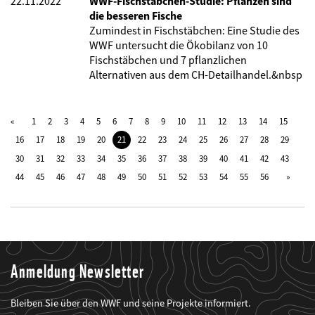
22.11.2022
WWF-Fischstäbchen-Studie: Pflanzen sind
die besseren Fische
Zumindest in Fischstäbchen: Eine Studie des
WWF untersucht die Ökobilanz von 10
Fischstäbchen und 7 pflanzlichen
Alternativen aus dem CH-Detailhandel.&nbsp
1
2
3
4
5
6
7
8
9
10
11
12
13
14
15
16
17
18
19
20
21
22
23
24
25
26
27
28
29
30
31
32
33
34
35
36
37
38
39
40
41
42
43
44
45
46
47
48
49
50
51
52
53
54
55
56
Anmeldung Newsletter
Bleiben Sie über den WWF und seine Projekte informiert.