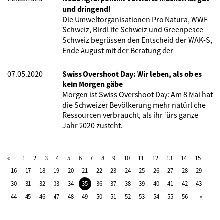
und dringend!
Die Umweltorganisationen Pro Natura, WWF
Schweiz, BirdLife Schweiz und Greenpeace
Schweiz begrüssen den Entscheid der WAK-S,
Ende August mit der Beratung der
07.05.2020
Swiss Overshoot Day: Wir leben, als ob es
kein Morgen gäbe
Morgen ist Swiss Overshoot Day: Am 8 Mai hat
die Schweizer Bevölkerung mehr natürliche
Ressourcen verbraucht, als ihr fürs ganze
Jahr 2020 zusteht.
1
2
3
4
5
6
7
8
9
10
11
12
13
14
15
16
17
18
19
20
21
22
23
24
25
26
27
28
29
30
31
32
33
34
35
36
37
38
39
40
41
42
43
44
45
46
47
48
49
50
51
52
53
54
55
56