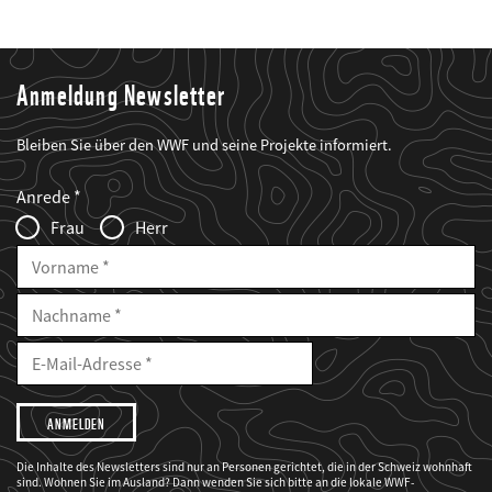
Anmeldung Newsletter
Bleiben Sie über den WWF und seine Projekte informiert.
Web2Case
Fieldset
anrede_name
Anrede
Infofelder
Frau
Herr
Vorname
Nachname
E-
Mailadresse
E-
Mail
Adresse
Ich
möchte,
dass
der
WWF
Die Inhalte des Newsletters sind nur an Personen gerichtet, die in der Schweiz wohnhaft
mich
sind. Wohnen Sie im Ausland? Dann wenden Sie sich bitte an die lokale WWF-
über