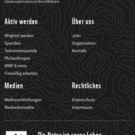
seine
Länderorganisation an Ihrem Wohnort.
Projekte
informiert.
Aktiv werden
Über uns
Mitglied werden
Jobs
Spenden
Organisation
Testamentspende
Kontakt
Philanthropie
WWF-Events
Freiwillig arbeiten
Medien
Rechtliches
Medienmitteilungen
Datenschutz
Medienkontakte
Impressum
Die Natur ist unser Leben.