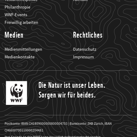
Philanthropie
WWF-Events
Freiwillig arbeiten
Medien
Rechtliches
Medienmitteilungen
Datenschutz
Medienkontakte
Impressum
Die Natur ist unser Leben.
Sorgen wir für beides.
Postkonto: IBAN CH1809000000800004703 | Bankkonto: ZKB Zürich, IBAN
CH6600700110000204481
Ihre Spende an den WWF kann steuerlich geltend gemacht werden.