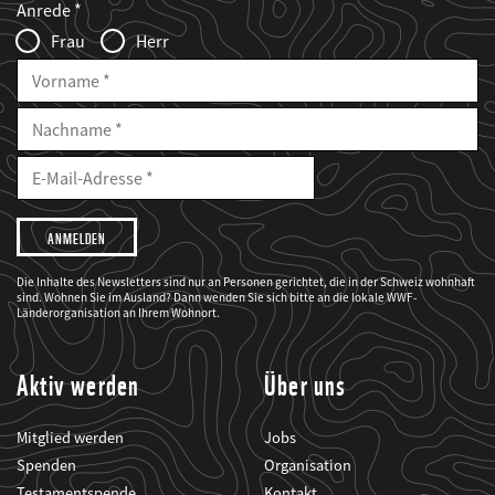
Anrede
Infofelder
Frau
Herr
Vorname
Nachname
E-
Mailadresse
E-
Mail
Adresse
Ich
möchte,
dass
der
WWF
Die Inhalte des Newsletters sind nur an Personen gerichtet, die in der Schweiz wohnhaft
mich
sind. Wohnen Sie im Ausland? Dann wenden Sie sich bitte an die lokale WWF-
über
seine
Länderorganisation an Ihrem Wohnort.
Projekte
informiert.
Aktiv werden
Über uns
Mitglied werden
Jobs
Spenden
Organisation
Testamentspende
Kontakt