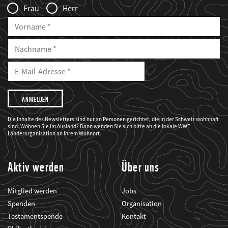
Frau
Herr
Vorname
Nachname
E-
Mailadresse
E-
Mail
Adresse
Ich
möchte,
dass
der
WWF
Die Inhalte des Newsletters sind nur an Personen gerichtet, die in der Schweiz wohnhaft
mich
sind. Wohnen Sie im Ausland? Dann wenden Sie sich bitte an die lokale WWF-
über
seine
Länderorganisation an Ihrem Wohnort.
Projekte
informiert.
Aktiv werden
Über uns
Mitglied werden
Jobs
Spenden
Organisation
Testamentspende
Kontakt