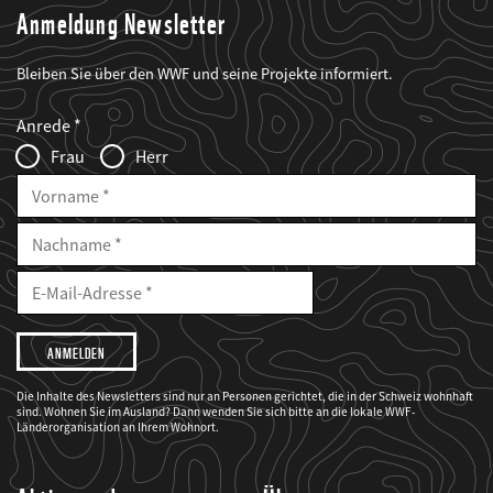
Anmeldung Newsletter
Bleiben Sie über den WWF und seine Projekte informiert.
Web2Case
Fieldset
anrede_name
Anrede
Infofelder
Frau
Herr
Vorname
Nachname
E-
Mailadresse
E-
Mail
Adresse
Ich
möchte,
dass
der
WWF
Die Inhalte des Newsletters sind nur an Personen gerichtet, die in der Schweiz wohnhaft
mich
sind. Wohnen Sie im Ausland? Dann wenden Sie sich bitte an die lokale WWF-
über
seine
Länderorganisation an Ihrem Wohnort.
Projekte
informiert.