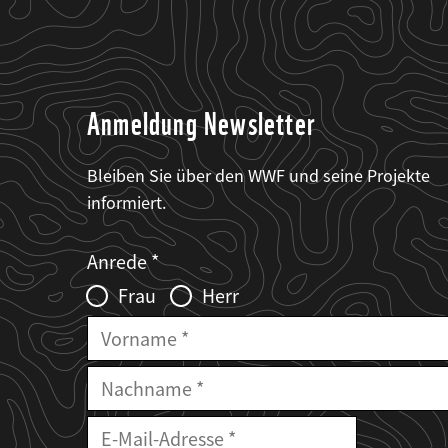
Anmeldung Newsletter
Bleiben Sie über den WWF und seine Projekte
informiert.
Web2Case
Fieldset
anrede_name
Anrede
Infofelder
Frau
Herr
Vorname
Nachname
E-
Mailadresse
E-