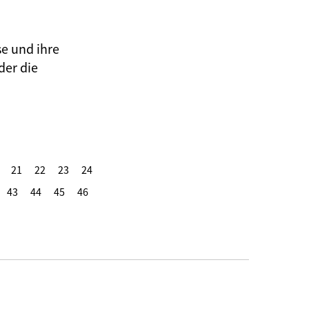
se und ihre
der die
21
22
23
24
43
44
45
46