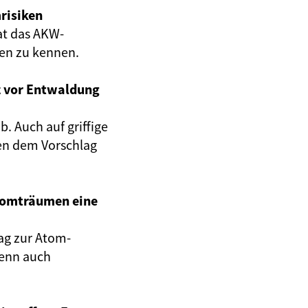
risiken
at das AKW-
gen zu kennen.
z vor Entwaldung
. Auch auf griffige
en dem Vorschlag
Atomträumen eine
ag zur Atom-
wenn auch