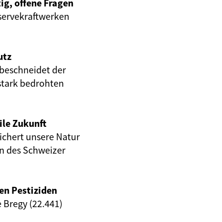
ig, offene Fragen
servekraftwerken
utz
beschneidet der
stark bedrohten
ile Zukunft
eichert unsere Natur
en des Schweizer
en Pestiziden
e Bregy (22.441)