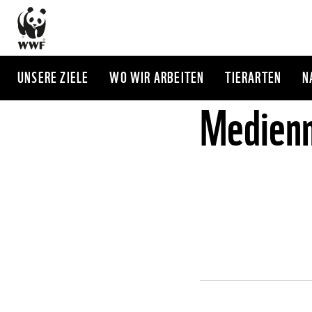
Direkt
zum
Inhalt
UNSERE ZIELE
WO WIR ARBEITEN
TIERARTEN
N
Medienm