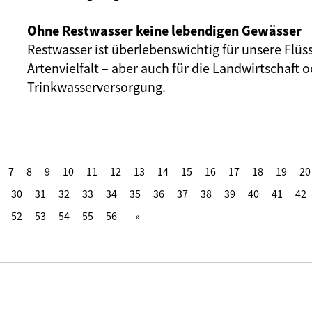
Ohne Restwasser keine lebendigen Gewässer
Restwasser ist überlebenswichtig für unsere Flüs
Artenvielfalt – aber auch für die Landwirtschaft o
Trinkwasserversorgung.
7
8
9
10
11
12
13
14
15
16
17
18
19
20
30
31
32
33
34
35
36
37
38
39
40
41
42
52
53
54
55
56