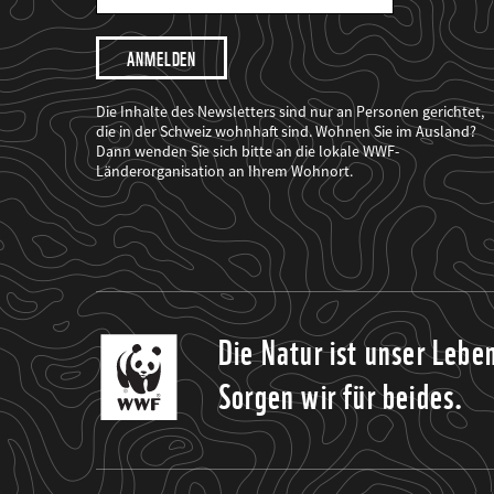
Mail
Adresse
Ich
möchte,
dass
der
WWF
Die Inhalte des Newsletters sind nur an Personen gerichtet,
mich
die in der Schweiz wohnhaft sind. Wohnen Sie im Ausland?
über
Dann wenden Sie sich bitte an die lokale WWF-
seine
Projekte
Länderorganisation an Ihrem Wohnort.
informiert.
Die Natur ist unser Lebe
Sorgen wir für beides.