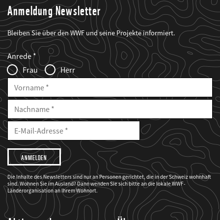
Anmeldung Newsletter
Bleiben Sie über den WWF und seine Projekte informiert.
Web2Case
Fieldset
anrede_name
Anrede
Infofelder
Frau
Herr
Vorname
Nachname
E-
Mailadresse
E-
Mail
Adresse
Ich
möchte,
dass
der
WWF
Die Inhalte des Newsletters sind nur an Personen gerichtet, die in der Schweiz wohnhaft
mich
sind. Wohnen Sie im Ausland? Dann wenden Sie sich bitte an die lokale WWF-
über
seine
Länderorganisation an Ihrem Wohnort.
Projekte
informiert.