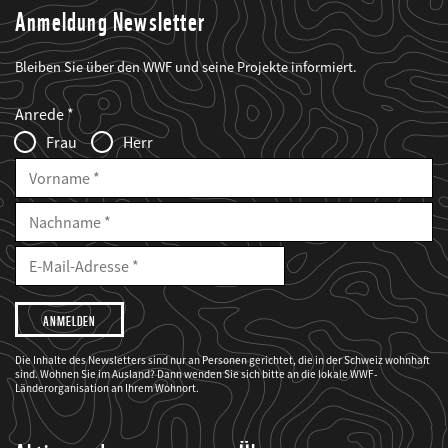
Anmeldung Newsletter
Bleiben Sie über den WWF und seine Projekte informiert.
Web2Case
Fieldset
anrede_name
Anrede
Infofelder
Frau
Herr
Vorname
Nachname
E-
Mailadresse
E-
Mail
Adresse
Ich
möchte,
dass
der
WWF
Die Inhalte des Newsletters sind nur an Personen gerichtet, die in der Schweiz wohnhaft
mich
sind. Wohnen Sie im Ausland? Dann wenden Sie sich bitte an die lokale WWF-
über
seine
Länderorganisation an Ihrem Wohnort.
Projekte
informiert.