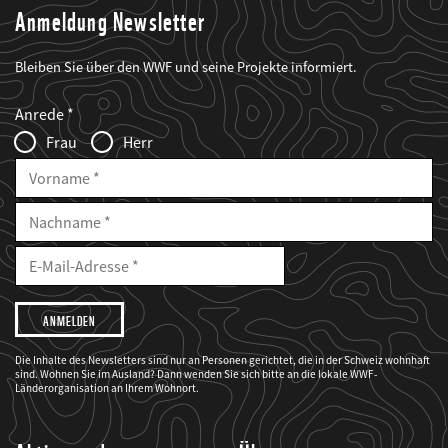
Anmeldung Newsletter
Bleiben Sie über den WWF und seine Projekte informiert.
Web2Case
Fieldset
anrede_name
Anrede
Infofelder
Frau
Herr
Vorname
Nachname
E-
Mailadresse
E-
Mail
Adresse
Ich
möchte,
dass
der
WWF
Die Inhalte des Newsletters sind nur an Personen gerichtet, die in der Schweiz wohnhaft
mich
sind. Wohnen Sie im Ausland? Dann wenden Sie sich bitte an die lokale WWF-
über
seine
Länderorganisation an Ihrem Wohnort.
Projekte
informiert.