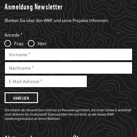
Anmeldung Newsletter
Bleiben Sie über den WWF und seine Projekte informiert.
Web2Case
Fieldset
anrede_name
Anrede
Infofelder
Frau
Herr
Vorname
Nachname
E-
Mailadresse
E-
Mail
Adresse
Ich
möchte,
dass
der
WWF
Die Inhalte des Newsletters sind nur an Personen gerichtet, die in der Schweiz wohnhaft
mich
sind. Wohnen Sie im Ausland? Dann wenden Sie sich bitte an die lokale WWF-
über
seine
Länderorganisation an Ihrem Wohnort.
Projekte
informiert.