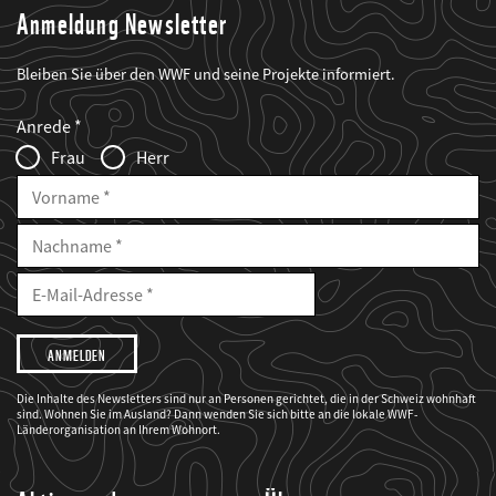
Anmeldung Newsletter
Bleiben Sie über den WWF und seine Projekte informiert.
Web2Case
Fieldset
anrede_name
Anrede
Infofelder
Frau
Herr
Vorname
Nachname
E-
Mailadresse
E-
Mail
Adresse
Ich
möchte,
dass
der
WWF
Die Inhalte des Newsletters sind nur an Personen gerichtet, die in der Schweiz wohnhaft
mich
sind. Wohnen Sie im Ausland? Dann wenden Sie sich bitte an die lokale WWF-
über
seine
Länderorganisation an Ihrem Wohnort.
Projekte
informiert.