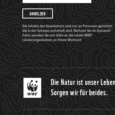
Mail
Adresse
Ich
möchte,
dass
der
WWF
Die Inhalte des Newsletters sind nur an Personen gerichtet,
mich
die in der Schweiz wohnhaft sind. Wohnen Sie im Ausland?
über
Dann wenden Sie sich bitte an die lokale WWF-
seine
Projekte
Länderorganisation an Ihrem Wohnort.
informiert.
Die Natur ist unser Lebe
Sorgen wir für beides.