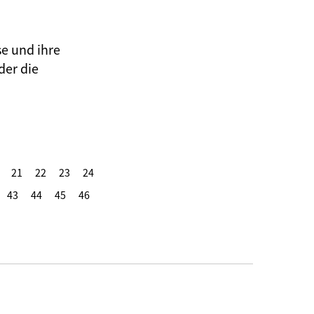
se und ihre
der die
21
22
23
24
43
44
45
46