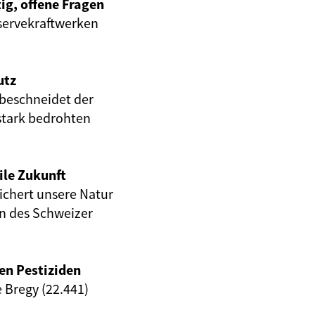
ig, offene Fragen
servekraftwerken
utz
beschneidet der
stark bedrohten
ile Zukunft
eichert unsere Natur
en des Schweizer
en Pestiziden
e Bregy (22.441)