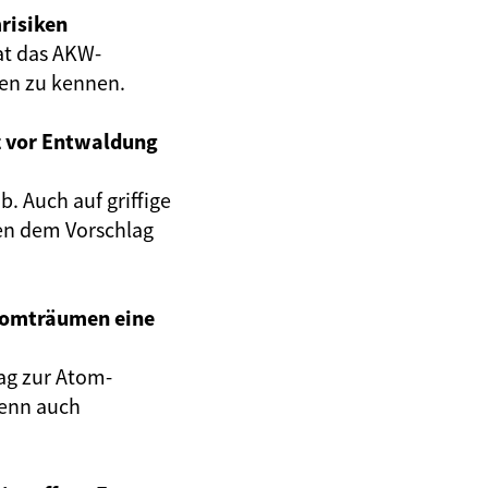
risiken
at das AKW-
gen zu kennen.
z vor Entwaldung
. Auch auf griffige
en dem Vorschlag
Atomträumen eine
ag zur Atom-
wenn auch