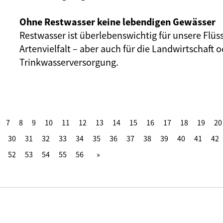
Ohne Restwasser keine lebendigen Gewässer
Restwasser ist überlebenswichtig für unsere Flüs
Artenvielfalt – aber auch für die Landwirtschaft o
Trinkwasserversorgung.
7
8
9
10
11
12
13
14
15
16
17
18
19
20
30
31
32
33
34
35
36
37
38
39
40
41
42
52
53
54
55
56