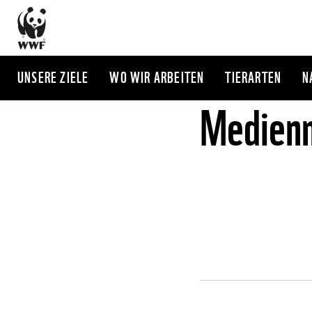
Direkt
zum
Inhalt
UNSERE ZIELE
WO WIR ARBEITEN
TIERARTEN
N
Medienm