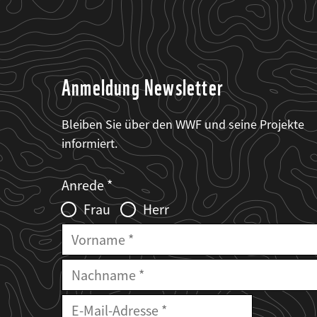
Anmeldung Newsletter
Bleiben Sie über den WWF und seine Projekte
informiert.
Web2Case
Fieldset
anrede_name
Anrede
Infofelder
Frau
Herr
Vorname
Nachname
E-
Mailadresse
E-