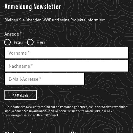
Anmeldung Newsletter
Bleiben Sie über den WWF und seine Projekte informiert.
Web2Case
Fieldset
anrede_name
Anrede
Infofelder
Frau
Herr
Vorname
Nachname
E-
Mailadresse
E-
Mail
Adresse
Ich
möchte,
dass
der
WWF
Die Inhalte des Newsletters sind nur an Personen gerichtet, die in der Schweiz wohnhaft
mich
sind. Wohnen Sie im Ausland? Dann wenden Sie sich bitte an die lokale WWF-
über
seine
Länderorganisation an Ihrem Wohnort.
Projekte
informiert.