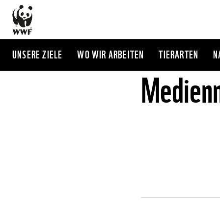
Direkt
zum
Inhalt
UNSERE ZIELE
WO WIR ARBEITEN
TIERARTEN
N
Medienm