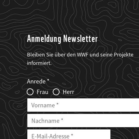
Anmeldung Newsletter
Bleiben Sie über den WWF und seine Projekte
informiert.
Web2Case
Fieldset
anrede_name
Anrede
Infofelder
Frau
Herr
Vorname
Nachname
E-
Mailadresse
E-