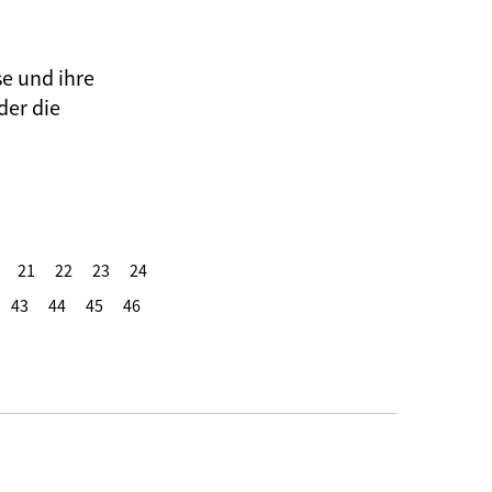
se und ihre
der die
21
22
23
24
43
44
45
46