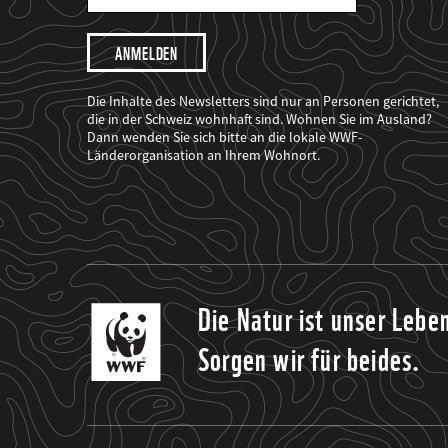
Mail
Adresse
Ich
möchte,
dass
der
WWF
Die Inhalte des Newsletters sind nur an Personen gerichtet,
mich
die in der Schweiz wohnhaft sind. Wohnen Sie im Ausland?
über
Dann wenden Sie sich bitte an die lokale WWF-
seine
Projekte
Länderorganisation an Ihrem Wohnort.
informiert.
Die Natur ist unser Lebe
Sorgen wir für beides.