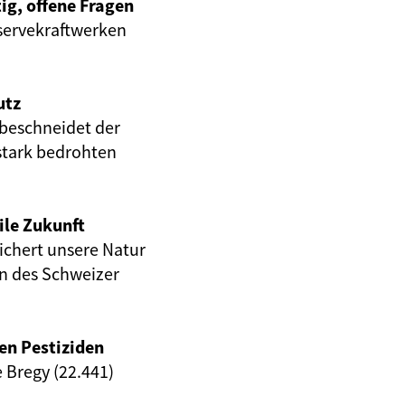
ig, offene Fragen
servekraftwerken
utz
beschneidet der
stark bedrohten
ile Zukunft
eichert unsere Natur
en des Schweizer
en Pestiziden
e Bregy (22.441)