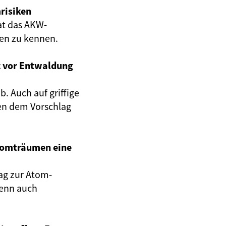
risiken
at das AKW-
gen zu kennen.
z vor Entwaldung
. Auch auf griffige
en dem Vorschlag
Atomträumen eine
ag zur Atom-
wenn auch