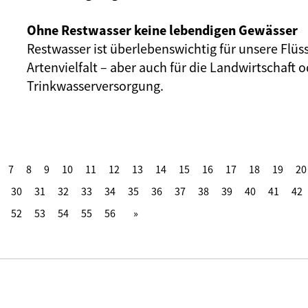
Ohne Restwasser keine lebendigen Gewässer
Restwasser ist überlebenswichtig für unsere Flüs
Artenvielfalt – aber auch für die Landwirtschaft o
Trinkwasserversorgung.
7
8
9
10
11
12
13
14
15
16
17
18
19
20
30
31
32
33
34
35
36
37
38
39
40
41
42
52
53
54
55
56