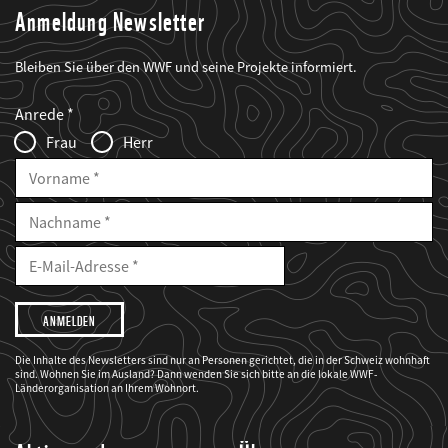
Anmeldung Newsletter
Bleiben Sie über den WWF und seine Projekte informiert.
Web2Case
Fieldset
anrede_name
Anrede
Infofelder
Frau
Herr
Vorname
Nachname
E-
Mailadresse
E-
Mail
Adresse
Ich
möchte,
dass
der
WWF
Die Inhalte des Newsletters sind nur an Personen gerichtet, die in der Schweiz wohnhaft
mich
sind. Wohnen Sie im Ausland? Dann wenden Sie sich bitte an die lokale WWF-
über
seine
Länderorganisation an Ihrem Wohnort.
Projekte
informiert.