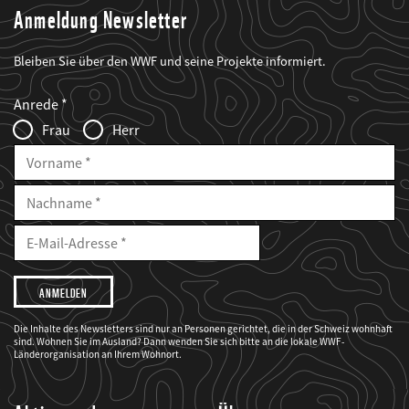
Anmeldung Newsletter
Bleiben Sie über den WWF und seine Projekte informiert.
Web2Case
Fieldset
anrede_name
Anrede
Infofelder
Frau
Herr
Vorname
Nachname
E-
Mailadresse
E-
Mail
Adresse
Ich
möchte,
dass
der
WWF
Die Inhalte des Newsletters sind nur an Personen gerichtet, die in der Schweiz wohnhaft
mich
sind. Wohnen Sie im Ausland? Dann wenden Sie sich bitte an die lokale WWF-
über
seine
Länderorganisation an Ihrem Wohnort.
Projekte
informiert.