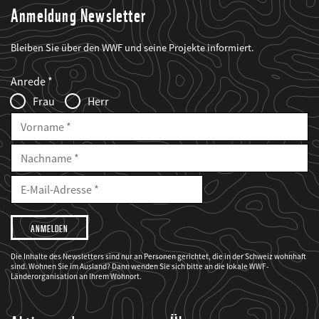
Anmeldung Newsletter
Bleiben Sie über den WWF und seine Projekte informiert.
Web2Case
Fieldset
anrede_name
Anrede
Infofelder
Frau
Herr
Vorname
Nachname
E-
Mailadresse
E-
Mail
Adresse
Ich
möchte,
dass
der
WWF
Die Inhalte des Newsletters sind nur an Personen gerichtet, die in der Schweiz wohnhaft
mich
sind. Wohnen Sie im Ausland? Dann wenden Sie sich bitte an die lokale WWF-
über
seine
Länderorganisation an Ihrem Wohnort.
Projekte
informiert.