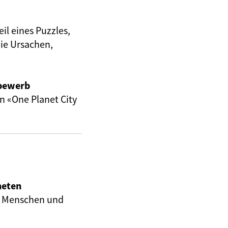
eil eines Puzzles,
ie Ursachen,
tbewerb
n «One Planet City
neten
en Menschen und