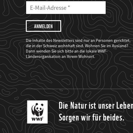
E-
Mailadresse
E-
Mail
Adresse
Ich
möchte,
dass
der
WWF
Die Inhalte des Newsletters sind nur an Personen gerichtet,
mich
die in der Schweiz wohnhaft sind. Wohnen Sie im Ausland?
über
Dann wenden Sie sich bitte an die lokale WWF-
seine
Projekte
Länderorganisation an Ihrem Wohnort.
informiert.
Die Natur ist unser Lebe
Sorgen wir für beides.