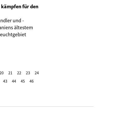
 kämpfen für den
ndler und -
paniens ältestem
euchtgebiet
20
21
22
23
24
43
44
45
46