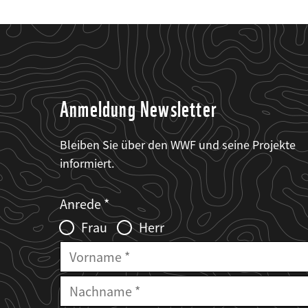
Anmeldung Newsletter
Bleiben Sie über den WWF und seine Projekte
informiert.
Web2Case
Fieldset
anrede_name
Anrede
Infofelder
Frau
Herr
Vorname
Nachname