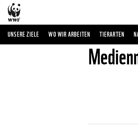
Direkt
zum
Inhalt
UNSERE ZIELE
WO WIR ARBEITEN
TIERARTEN
N
Medienm