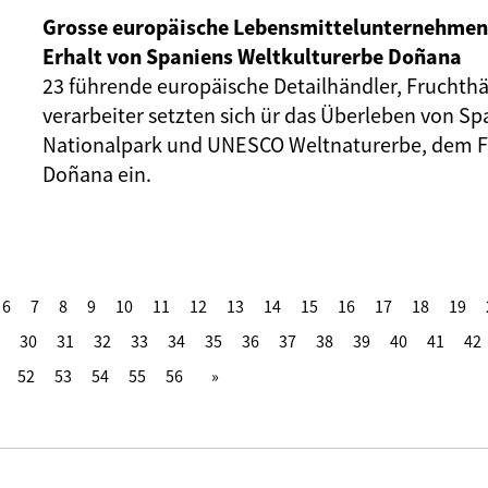
Grosse europäische Lebensmittelunternehmen
Erhalt von Spaniens Weltkulturerbe Doñana
23 führende europäische Detailhändler, Fruchthä
verarbeiter setzten sich ür das Überleben von S
Nationalpark und UNESCO Weltnaturerbe, dem F
Doñana ein.
6
7
8
9
10
11
12
13
14
15
16
17
18
19
30
31
32
33
34
35
36
37
38
39
40
41
42
52
53
54
55
56