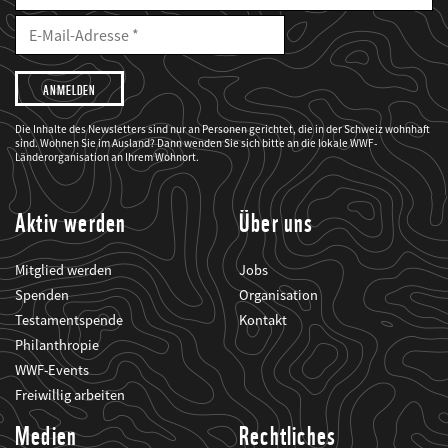
E-
Mailadresse
E-
Mail
Adresse
Ich
möchte,
dass
der
WWF
Die Inhalte des Newsletters sind nur an Personen gerichtet, die in der Schweiz wohnhaft
mich
sind. Wohnen Sie im Ausland? Dann wenden Sie sich bitte an die lokale WWF-
über
seine
Länderorganisation an Ihrem Wohnort.
Projekte
informiert.
Aktiv werden
Über uns
Mitglied werden
Jobs
Spenden
Organisation
Testamentspende
Kontakt
Philanthropie
WWF-Events
Freiwillig arbeiten
Medien
Rechtliches