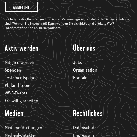
Ich
möchte,
dass
der
WWF
Die Inhalte des Newsletters sind nur an Personen gerichtet, die in der Schweiz wohnhaft
mich
sind. Wohnen Sie im Ausland? Dann wenden Sie sich bitte an die lokale WWF-
über
seine
Länderorganisation an Ihrem Wohnort.
Projekte
informiert.
Aktiv werden
Über uns
Mitglied werden
Jobs
Spenden
Organisation
Testamentspende
Kontakt
Philanthropie
WWF-Events
Freiwillig arbeiten
Medien
Rechtliches
Medienmitteilungen
Datenschutz
Medienkontakte
Impressum