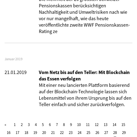
Pensionskassen berücksichtigen
Nachhaltigkeit und Umweltrisiken nach wie
vor nur mangelhaft, wie das heute
veröffentlichte zweite WWF Pensionskassen-
Rating ze
Januar 2019
21.01.2019
Vom Netz bis auf den Teller: Mit Blockchain
das Essen verfolgen
Mit einer neu lancierten Plattform basierend
auf der Blockchain-Technologie lassen sich
Lebensmittel von ihrem Ursprung bis auf den
Teller einfach und sicher zurückverfolgen.
1
2
3
4
5
6
7
8
9
10
11
12
13
14
15
16
17
18
19
20
21
22
23
24
25
26
27
28
29