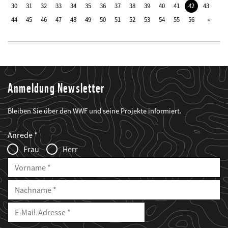
30
31
32
33
34
35
36
37
38
39
40
41
42
43
44
45
46
47
48
49
50
51
52
53
54
55
56
Anmeldung Newsletter
Bleiben Sie über den WWF und seine Projekte informiert.
Web2Case
Fieldset
anrede_name
Anrede
Infofelder
Frau
Herr
Vorname
Nachname
E-
Mailadresse
E-
Mail
Adresse