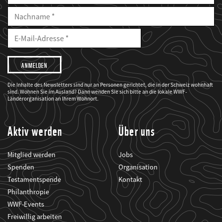
Nachname
E-
Mailadresse
E-
Mail
Adresse
Ich
möchte,
dass
der
WWF
Die Inhalte des Newsletters sind nur an Personen gerichtet, die in der Schweiz wohnhaft
mich
sind. Wohnen Sie im Ausland? Dann wenden Sie sich bitte an die lokale WWF-
über
seine
Länderorganisation an Ihrem Wohnort.
Projekte
informiert.
Aktiv werden
Über uns
Mitglied werden
Jobs
Spenden
Organisation
Testamentspende
Kontakt
Philanthropie
WWF-Events
Freiwillig arbeiten