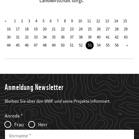
Landwirtschaft sorgt.
1
2
3
4
5
6
7
8
9
10
11
12
13
14
15
16
17
18
19
20
21
22
23
24
25
26
27
28
29
30
31
32
33
34
35
36
37
38
39
40
41
42
43
44
45
46
47
48
49
50
51
52
53
54
55
56
Anmeldung Newsletter
Bleiben Sie über den WWF und seine Projekte informiert.
Web2Case
Fieldset
anrede_name
Anrede
Infofelder
Frau
Herr
Vorname