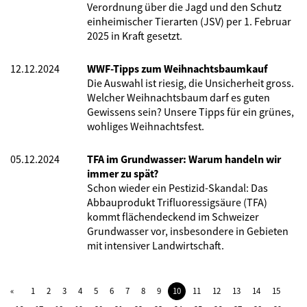
Verordnung über die Jagd und den Schutz
einheimischer Tierarten (JSV) per 1. Februar
2025 in Kraft gesetzt.
12.12.2024
WWF-Tipps zum Weihnachtsbaumkauf
Die Auswahl ist riesig, die Unsicherheit gross.
Welcher Weihnachtsbaum darf es guten
Gewissens sein? Unsere Tipps für ein grünes,
wohliges Weihnachtsfest.
05.12.2024
TFA im Grundwasser: Warum handeln wir
immer zu spät?
Schon wieder ein Pestizid-Skandal: Das
Abbauprodukt Trifluoressigsäure (TFA)
kommt flächendeckend im Schweizer
Grundwasser vor, insbesondere in Gebieten
mit intensiver Landwirtschaft.
1
2
3
4
5
6
7
8
9
10
11
12
13
14
15