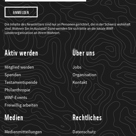
Adresse
Ich
möchte,
dass
der
WWF
Die Inhalte des Newsletters sind nur an Personen gerichtet, die in der Schweiz wohnhaft
mich
sind. Wohnen Sie im Ausland? Dann wenden Sie sich bitte an die lokale WWF-
über
seine
Länderorganisation an Ihrem Wohnort.
Projekte
informiert.
Aktiv werden
Über uns
Mitglied werden
Jobs
Spenden
Organisation
Testamentspende
Kontakt
Philanthropie
WWF-Events
Freiwillig arbeiten
Medien
Rechtliches
Medienmitteilungen
Datenschutz