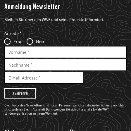
Anmeldung Newsletter
Bleiben Sie über den WWF und seine Projekte informiert.
Web2Case
Fieldset
anrede_name
Anrede
Infofelder
Frau
Herr
Vorname
Nachname
E-
Mailadresse
E-
Mail
Adresse
Ich
möchte,
dass
der
WWF
Die Inhalte des Newsletters sind nur an Personen gerichtet, die in der Schweiz wohnhaft
mich
sind. Wohnen Sie im Ausland? Dann wenden Sie sich bitte an die lokale WWF-
über
seine
Länderorganisation an Ihrem Wohnort.
Projekte
informiert.