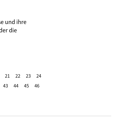
se und ihre
der die
21
22
23
24
43
44
45
46