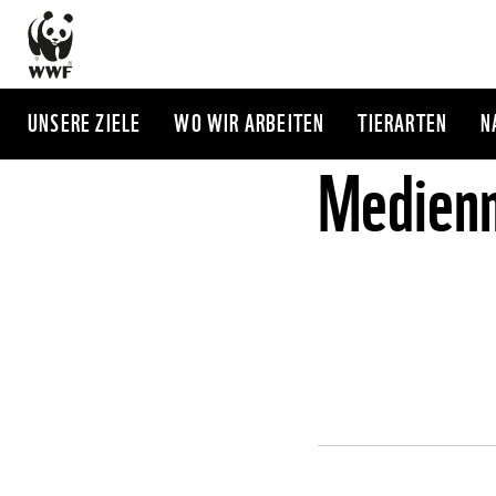
Direkt
zum
Inhalt
UNSERE ZIELE
WO WIR ARBEITEN
TIERARTEN
N
Medienm