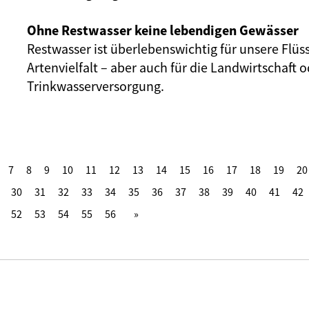
Ohne Restwasser keine lebendigen Gewässer
Restwasser ist überlebenswichtig für unsere Flüs
Artenvielfalt – aber auch für die Landwirtschaft o
Trinkwasserversorgung.
7
8
9
10
11
12
13
14
15
16
17
18
19
20
30
31
32
33
34
35
36
37
38
39
40
41
42
52
53
54
55
56