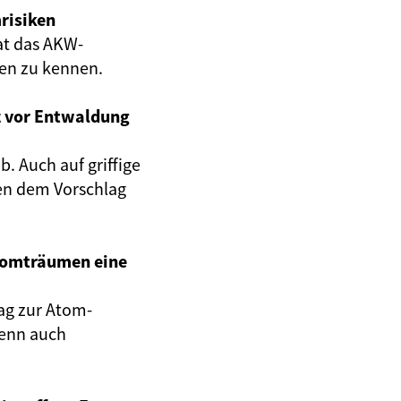
risiken
at das AKW-
gen zu kennen.
z vor Entwaldung
. Auch auf griffige
en dem Vorschlag
Atomträumen eine
ag zur Atom-
wenn auch