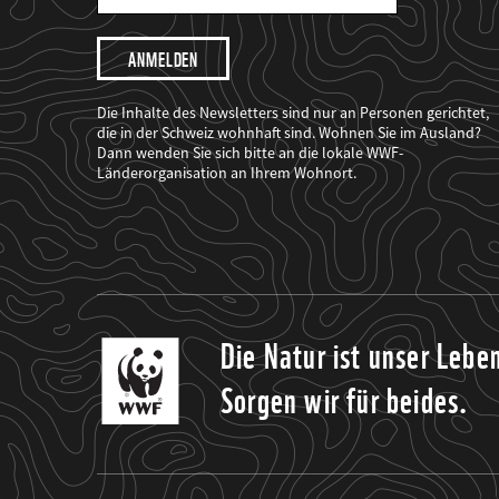
Mail
Adresse
Ich
möchte,
dass
der
WWF
Die Inhalte des Newsletters sind nur an Personen gerichtet,
mich
die in der Schweiz wohnhaft sind. Wohnen Sie im Ausland?
über
Dann wenden Sie sich bitte an die lokale WWF-
seine
Projekte
Länderorganisation an Ihrem Wohnort.
informiert.
Die Natur ist unser Lebe
Sorgen wir für beides.