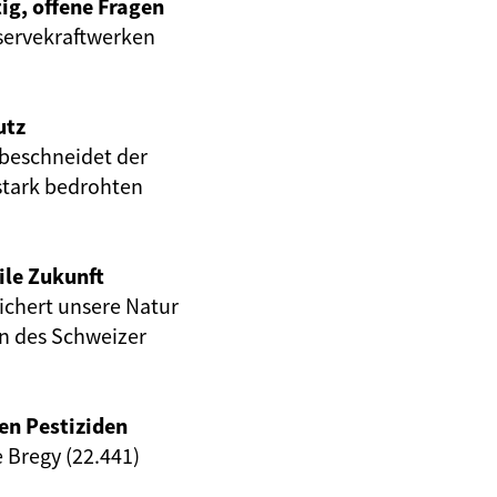
ig, offene Fragen
servekraftwerken
utz
beschneidet der
stark bedrohten
ile Zukunft
eichert unsere Natur
en des Schweizer
en Pestiziden
e Bregy (22.441)