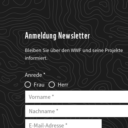
Anmeldung Newsletter
Bleiben Sie über den WWF und seine Projekte
informiert.
Web2Case
Fieldset
anrede_name
Anrede
Infofelder
Frau
Herr
Vorname
Nachname
E-
Mailadresse
E-