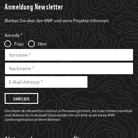
Anmeldung Newsletter
Bleiben Sie über den WWF und seine Projekte informiert.
Web2Case
Fieldset
anrede_name
Anrede
Infofelder
Frau
Herr
Vorname
Nachname
E-
Mailadresse
E-
Mail
Adresse
Ich
möchte,
dass
der
WWF
Die Inhalte des Newsletters sind nur an Personen gerichtet, die in der Schweiz wohnhaft
mich
sind. Wohnen Sie im Ausland? Dann wenden Sie sich bitte an die lokale WWF-
über
seine
Länderorganisation an Ihrem Wohnort.
Projekte
informiert.