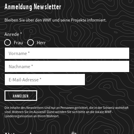
Anmeldung Newsletter
Bleiben Sie über den WWF und seine Projekte informiert.
Web2Case
Fieldset
anrede_name
Anrede
Infofelder
Frau
Herr
Vorname
Nachname
E-
Mailadresse
E-
Mail
Adresse
Ich
möchte,
dass
der
WWF
Die Inhalte des Newsletters sind nur an Personen gerichtet, die in der Schweiz wohnhaft
mich
sind. Wohnen Sie im Ausland? Dann wenden Sie sich bitte an die lokale WWF-
über
seine
Länderorganisation an Ihrem Wohnort.
Projekte
informiert.