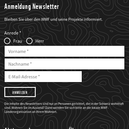
Anmeldung Newsletter
Bleiben Sie über den WWF und seine Projekte informiert.
Web2Case
Fieldset
anrede_name
Anrede
Infofelder
Frau
Herr
Vorname
Nachname
E-
Mailadresse
E-
Mail
Adresse
Ich
möchte,
dass
der
WWF
Die Inhalte des Newsletters sind nur an Personen gerichtet, die in der Schweiz wohnhaft
mich
sind. Wohnen Sie im Ausland? Dann wenden Sie sich bitte an die lokale WWF-
über
seine
Länderorganisation an Ihrem Wohnort.
Projekte
informiert.