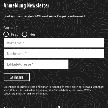
Anmeldung Newsletter
Bleiben Sie über den WWF und seine Projekte informiert.
Web2Case
Fieldset
anrede_name
Anrede
Infofelder
Frau
Herr
Vorname
Nachname
E-
Mailadresse
E-
Mail
Adresse
Ich
möchte,
dass
der
WWF
Die Inhalte des Newsletters sind nur an Personen gerichtet, die in der Schweiz wohnhaft
mich
sind. Wohnen Sie im Ausland? Dann wenden Sie sich bitte an die lokale WWF-
über
seine
Länderorganisation an Ihrem Wohnort.
Projekte
informiert.