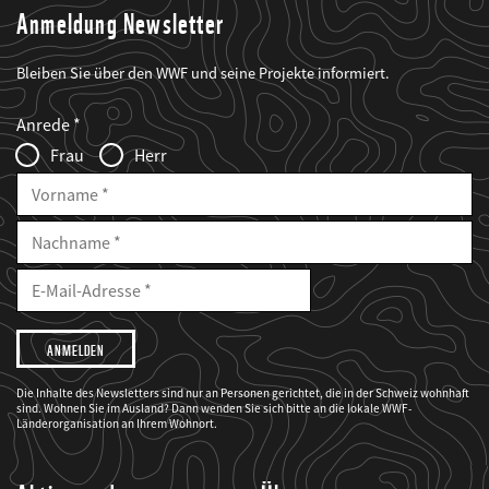
Anmeldung Newsletter
Bleiben Sie über den WWF und seine Projekte informiert.
Web2Case
Fieldset
anrede_name
Anrede
Infofelder
Frau
Herr
Vorname
Nachname
E-
Mailadresse
E-
Mail
Adresse
Ich
möchte,
dass
der
WWF
Die Inhalte des Newsletters sind nur an Personen gerichtet, die in der Schweiz wohnhaft
mich
sind. Wohnen Sie im Ausland? Dann wenden Sie sich bitte an die lokale WWF-
über
seine
Länderorganisation an Ihrem Wohnort.
Projekte
informiert.