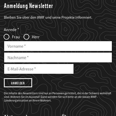
Anmeldung Newsletter
Bleiben Sie über den WWF und seine Projekte informiert.
Web2Case
Fieldset
anrede_name
Anrede
Infofelder
Frau
Herr
Vorname
Nachname
E-
Mailadresse
E-
Mail
Adresse
Ich
möchte,
dass
der
WWF
Die Inhalte des Newsletters sind nur an Personen gerichtet, die in der Schweiz wohnhaft
mich
sind. Wohnen Sie im Ausland? Dann wenden Sie sich bitte an die lokale WWF-
über
seine
Länderorganisation an Ihrem Wohnort.
Projekte
informiert.