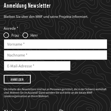
Anmeldung Newsletter
Bleiben Sie über den WWF und seine Projekte informiert.
Web2Case
Fieldset
anrede_name
Anrede
Infofelder
Frau
Herr
Vorname
Nachname
E-
Mailadresse
E-
Mail
Adresse
Ich
möchte,
dass
der
WWF
Die Inhalte des Newsletters sind nur an Personen gerichtet, die in der Schweiz wohnhaft
mich
sind. Wohnen Sie im Ausland? Dann wenden Sie sich bitte an die lokale WWF-
über
seine
Länderorganisation an Ihrem Wohnort.
Projekte
informiert.