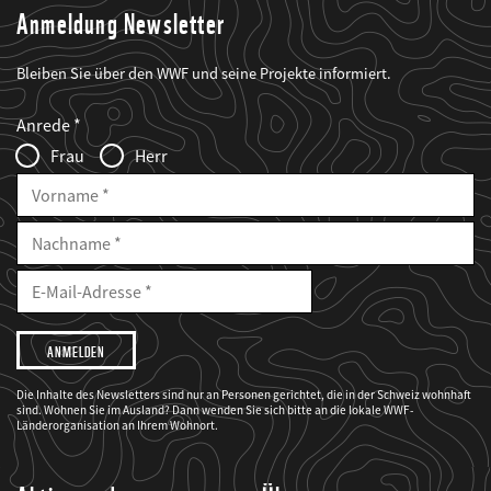
Anmeldung Newsletter
Bleiben Sie über den WWF und seine Projekte informiert.
Web2Case
Fieldset
anrede_name
Anrede
Infofelder
Frau
Herr
Vorname
Nachname
E-
Mailadresse
E-
Mail
Adresse
Ich
möchte,
dass
der
WWF
Die Inhalte des Newsletters sind nur an Personen gerichtet, die in der Schweiz wohnhaft
mich
sind. Wohnen Sie im Ausland? Dann wenden Sie sich bitte an die lokale WWF-
über
seine
Länderorganisation an Ihrem Wohnort.
Projekte
informiert.