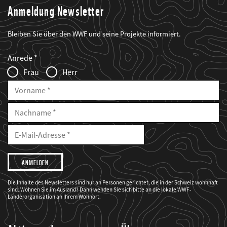
Anmeldung Newsletter
Bleiben Sie über den WWF und seine Projekte informiert.
Web2Case
Fieldset
anrede_name
Anrede
Infofelder
Frau
Herr
Vorname
Nachname
E-
Mailadresse
E-
Mail
Adresse
Ich
möchte,
dass
der
WWF
Die Inhalte des Newsletters sind nur an Personen gerichtet, die in der Schweiz wohnhaft
mich
sind. Wohnen Sie im Ausland? Dann wenden Sie sich bitte an die lokale WWF-
über
seine
Länderorganisation an Ihrem Wohnort.
Projekte
informiert.