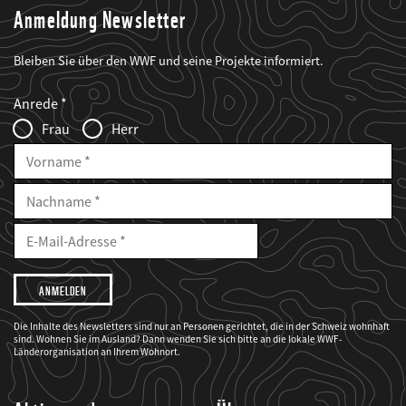
Anmeldung Newsletter
Bleiben Sie über den WWF und seine Projekte informiert.
Web2Case
Fieldset
anrede_name
Anrede
Infofelder
Frau
Herr
Vorname
Nachname
E-
Mailadresse
E-
Mail
Adresse
Ich
möchte,
dass
der
WWF
Die Inhalte des Newsletters sind nur an Personen gerichtet, die in der Schweiz wohnhaft
mich
sind. Wohnen Sie im Ausland? Dann wenden Sie sich bitte an die lokale WWF-
über
seine
Länderorganisation an Ihrem Wohnort.
Projekte
informiert.