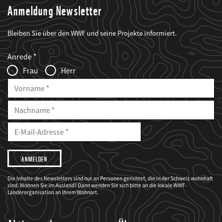
Anmeldung Newsletter
Bleiben Sie über den WWF und seine Projekte informiert.
Web2Case
Fieldset
anrede_name
Anrede
Infofelder
Frau
Herr
Vorname
Nachname
E-
Mailadresse
E-
Mail
Adresse
Ich
möchte,
dass
der
WWF
Die Inhalte des Newsletters sind nur an Personen gerichtet, die in der Schweiz wohnhaft
mich
sind. Wohnen Sie im Ausland? Dann wenden Sie sich bitte an die lokale WWF-
über
seine
Länderorganisation an Ihrem Wohnort.
Projekte
informiert.