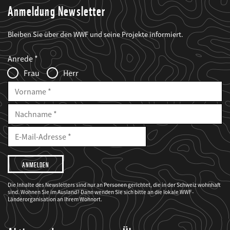
Anmeldung Newsletter
Bleiben Sie über den WWF und seine Projekte informiert.
Web2Case
Fieldset
anrede_name
Anrede
Infofelder
Frau
Herr
Vorname
Nachname
E-
Mailadresse
E-
Mail
Adresse
Ich
möchte,
dass
der
WWF
Die Inhalte des Newsletters sind nur an Personen gerichtet, die in der Schweiz wohnhaft
mich
sind. Wohnen Sie im Ausland? Dann wenden Sie sich bitte an die lokale WWF-
über
seine
Länderorganisation an Ihrem Wohnort.
Projekte
informiert.