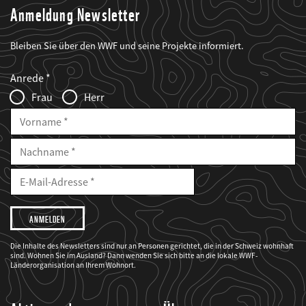
Anmeldung Newsletter
Bleiben Sie über den WWF und seine Projekte informiert.
Web2Case
Fieldset
anrede_name
Anrede
Infofelder
Frau
Herr
Vorname
Nachname
E-
Mailadresse
E-
Mail
Adresse
Ich
möchte,
dass
der
WWF
Die Inhalte des Newsletters sind nur an Personen gerichtet, die in der Schweiz wohnhaft
mich
sind. Wohnen Sie im Ausland? Dann wenden Sie sich bitte an die lokale WWF-
über
seine
Länderorganisation an Ihrem Wohnort.
Projekte
informiert.