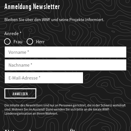
Anmeldung Newsletter
Bleiben Sie über den WWF und seine Projekte informiert.
Web2Case
Fieldset
anrede_name
Anrede
Infofelder
Frau
Herr
Vorname
Nachname
E-
Mailadresse
E-
Mail
Adresse
Ich
möchte,
dass
der
WWF
Die Inhalte des Newsletters sind nur an Personen gerichtet, die in der Schweiz wohnhaft
mich
sind. Wohnen Sie im Ausland? Dann wenden Sie sich bitte an die lokale WWF-
über
seine
Länderorganisation an Ihrem Wohnort.
Projekte
informiert.