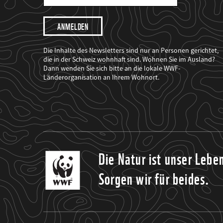
Mail
Adresse
Ich
möchte,
dass
der
WWF
Die Inhalte des Newsletters sind nur an Personen gerichtet,
mich
die in der Schweiz wohnhaft sind. Wohnen Sie im Ausland?
über
Dann wenden Sie sich bitte an die lokale WWF-
seine
Projekte
Länderorganisation an Ihrem Wohnort.
informiert.
Die Natur ist unser Lebe
Sorgen wir für beides.