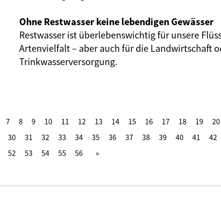
Ohne Restwasser keine lebendigen Gewässer
Restwasser ist überlebenswichtig für unsere Flüs
Artenvielfalt – aber auch für die Landwirtschaft o
Trinkwasserversorgung.
7
8
9
10
11
12
13
14
15
16
17
18
19
20
30
31
32
33
34
35
36
37
38
39
40
41
42
52
53
54
55
56