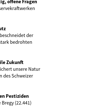
ig, offene Fragen
servekraftwerken
utz
beschneidet der
stark bedrohten
ile Zukunft
eichert unsere Natur
en des Schweizer
en Pestiziden
e Bregy (22.441)