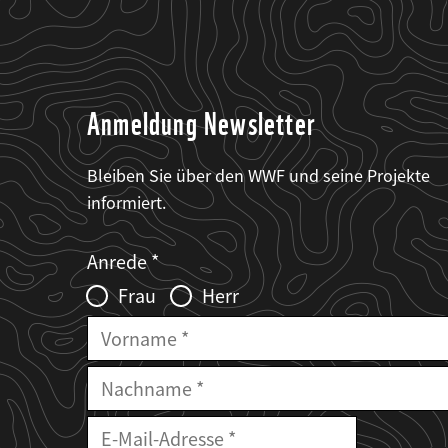
Anmeldung Newsletter
Bleiben Sie über den WWF und seine Projekte
informiert.
Web2Case
Fieldset
anrede_name
Anrede
Infofelder
Frau
Herr
Vorname
Nachname
E-
Mailadresse
E-