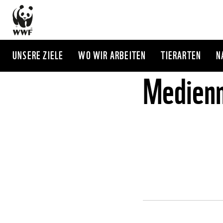
Direkt
zum
Inhalt
UNSERE ZIELE
WO WIR ARBEITEN
TIERARTEN
N
Medienm