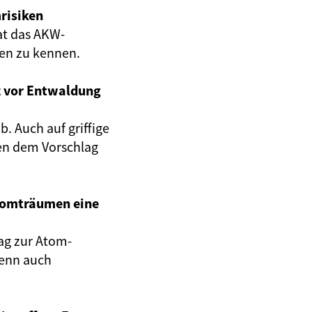
risiken
at das AKW-
gen zu kennen.
z vor Entwaldung
. Auch auf griffige
en dem Vorschlag
Atomträumen eine
ag zur Atom-
wenn auch