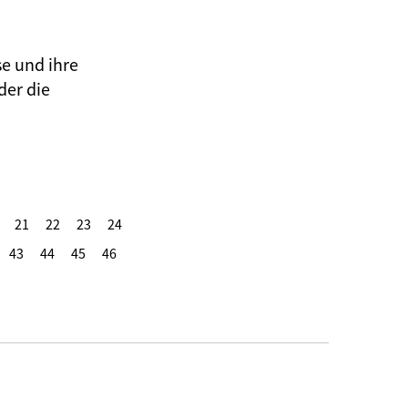
se und ihre
der die
21
22
23
24
43
44
45
46