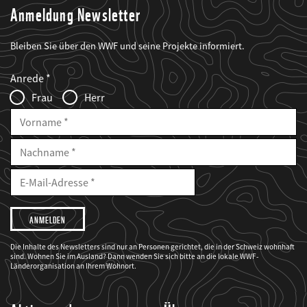
Anmeldung Newsletter
Bleiben Sie über den WWF und seine Projekte informiert.
Web2Case
Fieldset
anrede_name
Anrede
Infofelder
Frau
Herr
Vorname
Nachname
E-
Mailadresse
E-
Mail
Adresse
Ich
möchte,
dass
der
WWF
Die Inhalte des Newsletters sind nur an Personen gerichtet, die in der Schweiz wohnhaft
mich
sind. Wohnen Sie im Ausland? Dann wenden Sie sich bitte an die lokale WWF-
über
seine
Länderorganisation an Ihrem Wohnort.
Projekte
informiert.