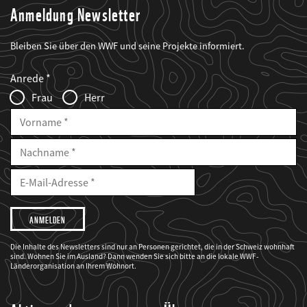
Anmeldung Newsletter
Bleiben Sie über den WWF und seine Projekte informiert.
Web2Case
Fieldset
anrede_name
Anrede
Infofelder
Frau
Herr
Vorname
Nachname
E-
Mailadresse
E-
Mail
Adresse
Ich
möchte,
dass
der
WWF
Die Inhalte des Newsletters sind nur an Personen gerichtet, die in der Schweiz wohnhaft
mich
sind. Wohnen Sie im Ausland? Dann wenden Sie sich bitte an die lokale WWF-
über
seine
Länderorganisation an Ihrem Wohnort.
Projekte
informiert.