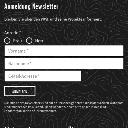
Anmeldung Newsletter
Bleiben Sie über den WWF und seine Projekte informiert.
Web2Case
Fieldset
anrede_name
Anrede
Infofelder
Frau
Herr
Vorname
Nachname
E-
Mailadresse
E-
Mail
Adresse
Ich
möchte,
dass
der
WWF
Die Inhalte des Newsletters sind nur an Personen gerichtet, die in der Schweiz wohnhaft
mich
sind. Wohnen Sie im Ausland? Dann wenden Sie sich bitte an die lokale WWF-
über
seine
Länderorganisation an Ihrem Wohnort.
Projekte
informiert.